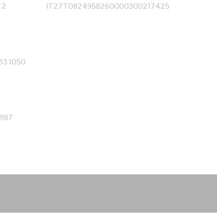
 2
IT27T0824958260000300217425
333 1050
0987