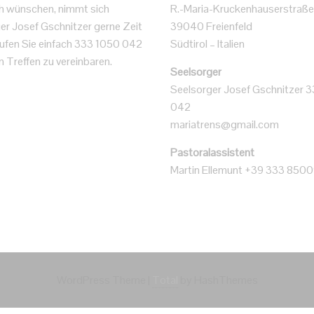
h wünschen, nimmt sich
R.-Maria-Kruckenhauserstraße
er Josef Gschnitzer gerne Zeit
39040 Freienfeld
 Rufen Sie einfach 333 1050 042
Südtirol – Italien
n Treffen zu vereinbaren.
Seelsorger
Seelsorger Josef Gschnitzer 
042
mariatrens@gmail.com
Pastoralassistent
Martin Ellemunt +39 333 850
WordPress Theme
|
Total
by HashThemes