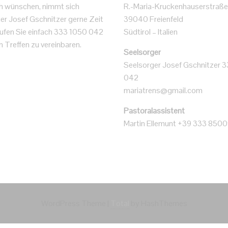
h wünschen, nimmt sich
R.-Maria-Kruckenhauserstraße
er Josef Gschnitzer gerne Zeit
39040 Freienfeld
 Rufen Sie einfach 333 1050 042
Südtirol – Italien
n Treffen zu vereinbaren.
Seelsorger
Seelsorger Josef Gschnitzer 
042
mariatrens@gmail.com
Pastoralassistent
Martin Ellemunt +39 333 850
WordPress Theme
|
Total
by HashThemes