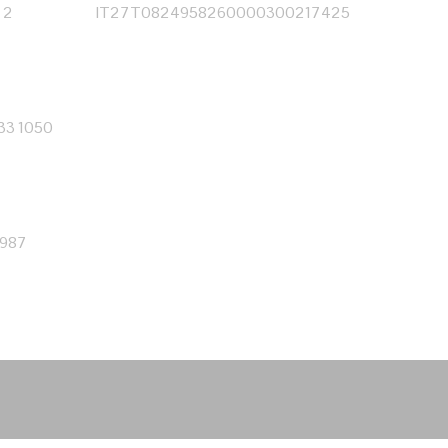
 2
IT27T0824958260000300217425
333 1050
0987