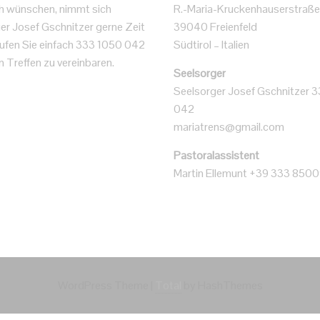
h wünschen, nimmt sich
R.-Maria-Kruckenhauserstraße
er Josef Gschnitzer gerne Zeit
39040 Freienfeld
 Rufen Sie einfach 333 1050 042
Südtirol – Italien
n Treffen zu vereinbaren.
Seelsorger
Seelsorger Josef Gschnitzer 
042
mariatrens@gmail.com
Pastoralassistent
Martin Ellemunt +39 333 850
WordPress Theme
|
Total
by HashThemes