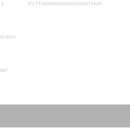
 2
IT27T0824958260000300217425
333 1050
0987