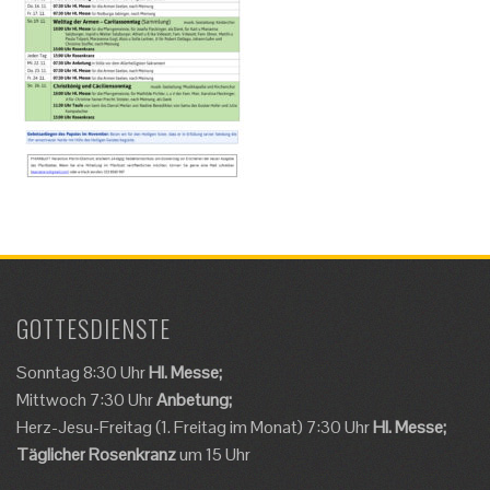
GOTTESDIENSTE
Sonntag 8:30 Uhr
Hl. Messe;
Mittwoch 7:30 Uhr
Anbetung;
Herz-Jesu-Freitag (1. Freitag im Monat) 7:30 Uhr
Hl. Messe;
Täglicher Rosenkranz
um 15 Uhr