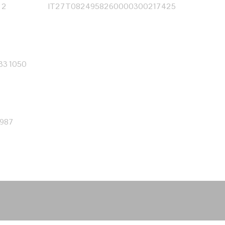
 2
IT27T0824958260000300217425
333 1050
0987