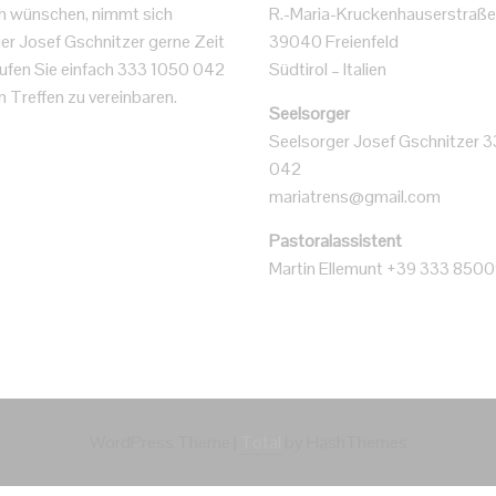
h wünschen, nimmt sich
R.-Maria-Kruckenhauserstraße
er Josef Gschnitzer gerne Zeit
39040 Freienfeld
 Rufen Sie einfach 333 1050 042
Südtirol – Italien
n Treffen zu vereinbaren.
Seelsorger
Seelsorger Josef Gschnitzer 
042
mariatrens@gmail.com
Pastoralassistent
Martin Ellemunt +39 333 850
WordPress Theme
|
Total
by HashThemes