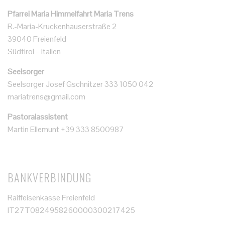
Pfarrei Maria Himmelfahrt Maria Trens
R.-Maria-Kruckenhauserstraße 2
39040 Freienfeld
Südtirol – Italien
Seelsorger
Seelsorger Josef Gschnitzer 333 1050 042
mariatrens@gmail.com
Pastoralassistent
Martin Ellemunt +39 333 8500987
BANKVERBINDUNG
Raiffeisenkasse Freienfeld
IT27T0824958260000300217425